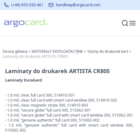
(+48) 693-030-461
handlowy@argocard.com
Strona główna
>
MATERIAŁY EKSPLOATACYJNE
>
Taśmy do drukarek kart
>
Laminaty do drukarek ARTISTA CR805
Laminaty do drukarek ARTISTA CR805
Laminaty DuraGard
:
- 1.0 mil, clear, full card 300, 514910-501
- 1.0 mil, clear, full card with smart card window 300, 514910-502
- 1.0 mil, clear, magnetic stripe 300, 514910-903
- 1.0 mil, “secure globe” full card 300, 515062-001
- 1.0 mil, “secure globe” full card with smart card window 300, 515062-301
- 1.0 mil, “genuine authentic” full card 300, 515062-002
- 1.0 mil, “genuine authentic” full card with smart card window 300,
515062-302