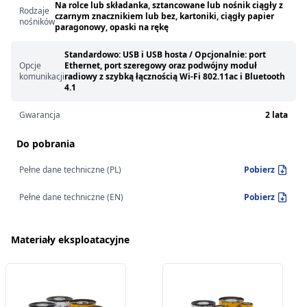
Na rolce lub składanka, sztancowane lub nośnik ciągły z
Rodzaje
czarnym znacznikiem lub bez, kartoniki, ciągły papier
nośników
paragonowy, opaski na rękę
Standardowo: USB i USB hosta / Opcjonalnie: port
Opcje
Ethernet, port szeregowy oraz podwójny moduł
komunikacji
radiowy z szybką łącznością Wi-Fi 802.11ac i Bluetooth
4.1
Gwarancja
2 lata
Do pobrania
Pełne dane techniczne (PL)
Pobierz
Pełne dane techniczne (EN)
Pobierz
Materiały eksploatacyjne