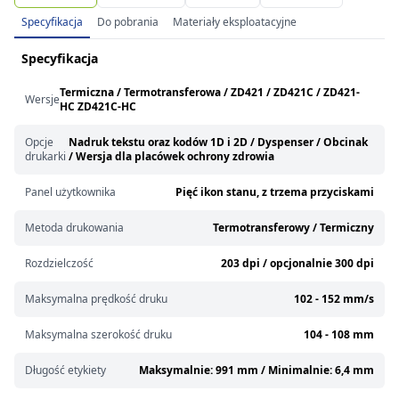
Specyfikacja
Do pobrania
Materiały eksploatacyjne
Specyfikacja
Termiczna / Termotransferowa / ZD421 / ZD421C / ZD421-
Wersje
HC ZD421C-HC
Opcje
Nadruk tekstu oraz kodów 1D i 2D / Dyspenser / Obcinak
drukarki
/ Wersja dla placówek ochrony zdrowia
Panel użytkownika
Pięć ikon stanu, z trzema przyciskami
Metoda drukowania
Termotransferowy / Termiczny
Rozdzielczość
203 dpi / opcjonalnie 300 dpi
Maksymalna prędkość druku
102 - 152 mm/s
Maksymalna szerokość druku
104 - 108 mm
Długość etykiety
Maksymalnie: 991 mm / Minimalnie: 6,4 mm