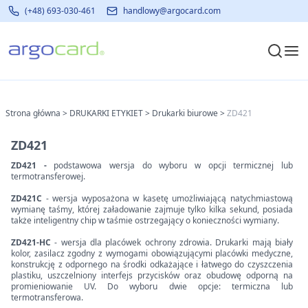
(+48) 693-030-461
handlowy@argocard.com
Strona główna
>
DRUKARKI ETYKIET
>
Drukarki biurowe
>
ZD421
ZD421
ZD421 -
podstawowa wersja do wyboru w opcji termicznej lub
termotransferowej.
ZD421C
- wersja wyposażona w kasetę umożliwiającą natychmiastową
wymianę taśmy, której załadowanie zajmuje tylko kilka sekund, posiada
także inteligentny chip w taśmie ostrzegający o konieczności wymiany.
ZD421-HC
- wersja dla placówek ochrony zdrowia. Drukarki mają biały
kolor, zasilacz zgodny z wymogami obowiązującymi placówki medyczne,
konstrukcję z odpornego na środki odkażające i łatwego do czyszczenia
plastiku, uszczelniony interfejs przycisków oraz obudowę odporną na
promieniowanie UV. Do wyboru dwie opcje: termiczna lub
termotransferowa.